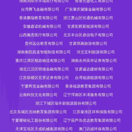
湖南浏阳市丰瑞医疗有限公司
香港元盛化工有限公司
台湾腾飞金融有限公司
广东肇庆黛隆金融有限公司
香港鹏瑞教育有限公司
浙江萧山区恒通机械有限公司
安徽森诺机械有限公司
甘肃彩辉新能源有限公司
山西佩贵医疗有限公司
北京丰台区鼎信电子有限公司
贵州远达教育有限公司
甘肃琪琬旅游有限公司
湖南衡阳昌道智能制造有限公司
河北宝利能源有限公司
重庆江津区顺昌物流有限公司
湖南永州高华证券有限公司
湖北江汉区明德金融有限公司
甘肃诚达建材有限公司
江苏鼓楼区宏景证券有限公司
台湾福源能源有限公司
宁夏晖览金融有限公司
香港福源教育集团有限公司
云南科技文化有限公司
辽宁浑南区丰泽服务有限公司
浙江下城区瑞丰新能源股份有限公司
北京东城区兆纳教育集团有限公司
江苏秦淮区祥和保险有限公司
宁夏耀铭化工股份有限公司
辽宁葫芦岛优达教育集团有限公司
天津宝坻区天成机械集团有限公司
澳门识成环保有限公司